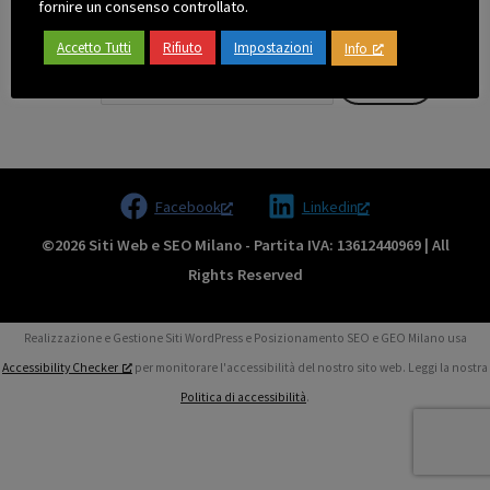
fornire un consenso controllato.
potrebbe essere di aiuto.
Accetto Tutti
Rifiuto
Impostazioni
Info
Cerca:
Cerca
Facebook
Linkedin
©2026 Siti Web e SEO Milano - Partita IVA: 13612440969 | All
Rights Reserved
Realizzazione e Gestione Siti WordPress e Posizionamento SEO e GEO Milano usa
Accessibility Checker
per monitorare l'accessibilità del nostro sito web. Leggi la nostra
Politica di accessibilità
.