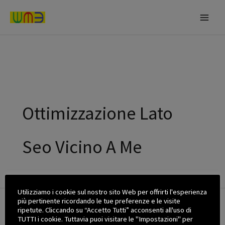
Vai
al
contenuto
Ottimizzazione Lato
Seo Vicino A Me
Utilizziamo i cookie sul nostro sito Web per offrirti l'esperienza
più pertinente ricordando le tue preferenze e le visite
ripetute. Cliccando su “Accetto Tutti” acconsenti all'uso di
TUTTI i cookie. Tuttavia puoi visitare le "Impostazioni" per
Non riusciamo a trovare quello che cerchi. Forse eseguire una ricerca